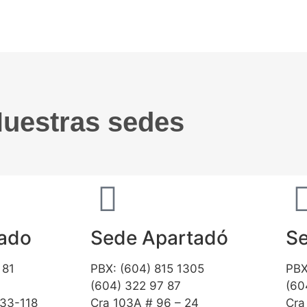
uestras sedes
gado
Sede Apartadó
Se
 81
PBX: (604) 815 1305
PBX
(604) 322 97 87
(60
 33-118
Cra 103A # 96 – 24
Cra