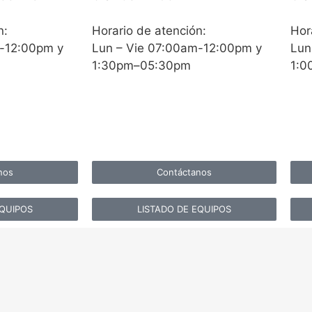
n:
Horario de atención:
Hor
m-12:00pm y
Lun – Vie 07:00am-12:00pm y
Lun
1:30pm–05:30pm
1:0
nos
Contáctanos
EQUIPOS
LISTADO DE EQUIPOS