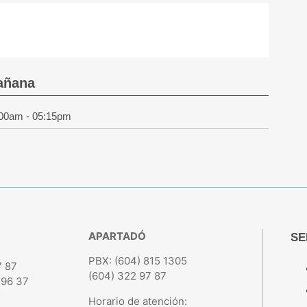
añana
00am - 05:15pm
APARTADÓ
SE
PBX: (604) 815 1305
7 87
(604) 322 97 87
 96 37
Horario de atención: