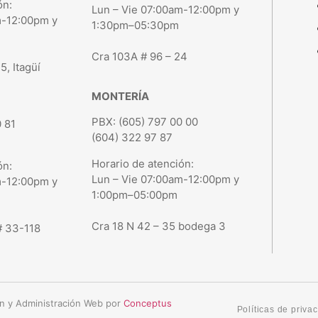
ón:
Lun – Vie 07:00am-12:00pm y
m-12:00pm y
1:30pm–05:30pm
Cra 103A # 96 – 24
, Itagüí
MONTERÍA
PBX: (605) 797 00 00
 81
(604) 322 97 87
Horario de atención:
ón:
Lun – Vie 07:00am-12:00pm y
m-12:00pm y
1:00pm–05:00pm
Cra 18 N 42 – 35 bodega 3
# 33-118
n y Administración Web por
Conceptus
Políticas de priva